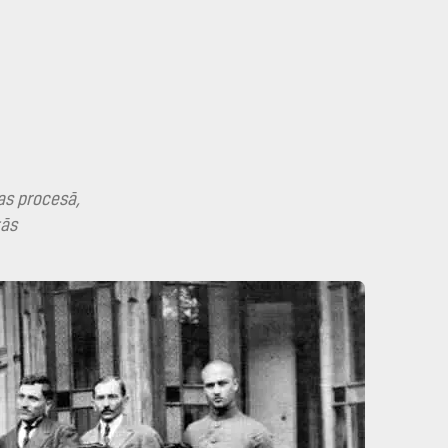
nas procesā,
tās