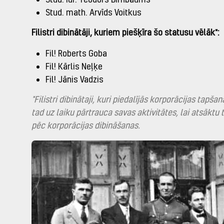
Stud. math. Arvīds Voitkus
Filistri dibinātāji, kuriem piešķīra šo statusu vēlāk*:
Fil! Roberts Goba
Fil! Kārlis Neļķe
Fil! Jānis Vadzis
*Filistri dibinātaji, kuri piedalījās korporācijas tapša
tad uz laiku pārtrauca savas aktivitātes, lai atsāktu 
pēc korporācijas dibināšanas.