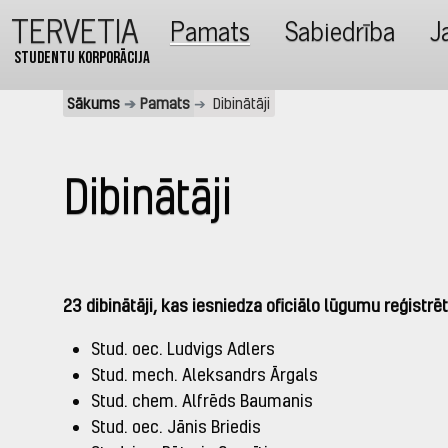
TERVETIA
Pamats
Sabiedrība
J
Studentu korporācija
Sākums
Pamats
Dibinātāji
Dibinātāji
23 dibinātāji, kas iesniedza oficiālo lūgumu reģistrēt
Stud. oec. Ludvigs Adlers
Stud. mech. Aleksandrs Ārgals
Stud. chem. Alfrēds Baumanis
Stud. oec. Jānis Briedis