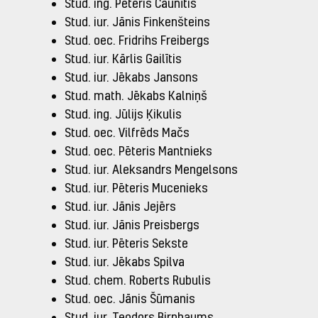
Stud. ing. Pēteris Caunītis
Stud. iur. Jānis Finkenšteins
Stud. oec. Fridrihs Freibergs
Stud. iur. Kārlis Gailītis
Stud. iur. Jēkabs Jansons
Stud. math. Jēkabs Kalniņš
Stud. ing. Jūlijs Ķikulis
Stud. oec. Vilfrēds Mačs
Stud. oec. Pēteris Mantnieks
Stud. iur. Aleksandrs Mengelsons
Stud. iur. Pēteris Mucenieks
Stud. iur. Jānis Jejērs
Stud. iur. Jānis Preisbergs
Stud. iur. Pēteris Sekste
Stud. iur. Jēkabs Spilva
Stud. chem. Roberts Rubulis
Stud. oec. Jānis Šūmanis
Stud. iur. Teodors Birnbaums