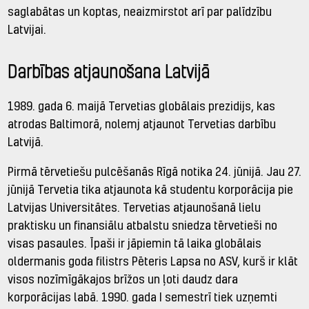
saglabātas un koptas, neaizmirstot arī par palīdzību
Latvijai.
Darbības atjaunošana Latvijā
1989. gada 6. maijā Tervetias globālais prezidijs, kas
atrodas Baltimorā, nolemj atjaunot Tervetias darbību
Latvijā.
Pirmā tērvetiešu pulcēšanās Rīgā notika 24. jūnijā. Jau 27.
jūnijā Tervetia tika atjaunota kā studentu korporācija pie
Latvijas Universitātes. Tervetias atjaunošanā lielu
praktisku un finansiālu atbalstu sniedza tērvetieši no
visas pasaules. Īpaši ir jāpiemin tā laika globālais
oldermanis goda filistrs Pēteris Lapsa no ASV, kurš ir klāt
visos nozīmīgākajos brīžos un ļoti daudz dara
korporācijas labā. 1990. gada I semestrī tiek uzņemti