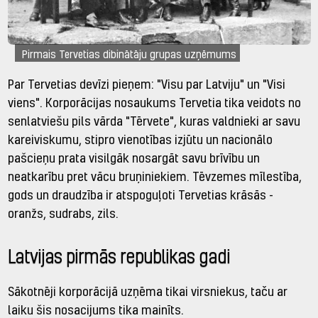
Pirmais Tervetias dibinātāju grupas uzņēmums
Par Tervetias devīzi pieņem: "Visu par Latviju" un "Visi
viens". Korporācijas nosaukums Tervetia tika veidots no
senlatviešu pils vārda "Tērvete", kuras valdnieki ar savu
kareiviskumu, stipro vienotības izjūtu un nacionālo
pašcieņu prata visilgāk nosargāt savu brīvību un
neatkarību pret vācu bruņiniekiem. Tēvzemes mīlestība,
gods un draudzība ir atspoguļoti Tervetias krāsās -
oranžs, sudrabs, zils.
Latvijas pirmās republikas gadi
Sākotnēji korporācijā uzņēma tikai virsniekus, taču ar
laiku šis nosacijums tika mainīts.