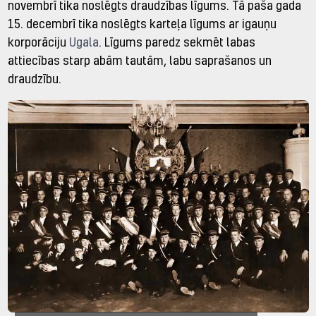
novembrī tika noslēgts draudzības līgums. Tā paša gada
15. decembrī tika noslēgts karteļa līgums ar igauņu
korporāciju
Ugala
. Līgums paredz sekmēt labas
attiecības starp abām tautām, labu saprašanos un
draudzību.