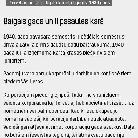
Tervetias un korp! Ugala karteļa līgums. 1934.gads.
Baigais gads un II pasaules karš
1940. gada pavasara semestris ir pēdējais semestris
brīvajā Latvijā pirms daudzu gadu pārtraukuma. 1940.
gada jūlijā izņēmuma kārtā krāsas piešķir visiem
junioriem.
Padomju vara aptur korporāciju darbību un konfiscē tiem
piederošās lietas.
Korporācijām piederīgie, īpaši tādā - no virsniekiem
veidotā korporācijā kā Tervetia, tiek apcietināti, izsūtīti uz
nometnēm vai pat nobendēti. Kad krievu okupāciju
nomaina vācieši, korporāciju darbība netiek atjaunota.
Vācieši gan atļāva atzīmēt korporāciju gada svētkus. Daļa
no buršiem iesaistās leģionā, lai atmaksātu padomju