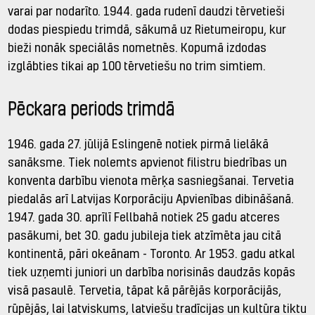
varai par nodarīto. 1944. gada rudenī daudzi tērvetieši
dodas piespiedu trimdā, sākumā uz Rietumeiropu, kur
bieži nonāk speciālās nometnēs. Kopumā izdodas
izglābties tikai ap 100 tērvetiešu no trim simtiem.
Pēckara periods trimdā
1946. gada 27. jūlijā Eslingenē notiek pirmā lielākā
sanāksme. Tiek nolemts apvienot filistru biedrības un
konventa darbību vienota mērķa sasniegšanai. Tervetia
piedalās arī Latvijas Korporāciju Apvienības dibināšanā.
1947. gada 30. aprīlī Fellbahā notiek 25 gadu atceres
pasākumi, bet 30. gadu jubileja tiek atzīmēta jau citā
kontinentā, pāri okeānam - Toronto. Ar 1953. gadu atkal
tiek uzņemti juniori un darbība norisinās daudzās kopās
visā pasaulē. Tervetia, tāpat kā pārējās korporācijās,
rūpējās, lai latviskums, latviešu tradīcijas un kultūra tiktu