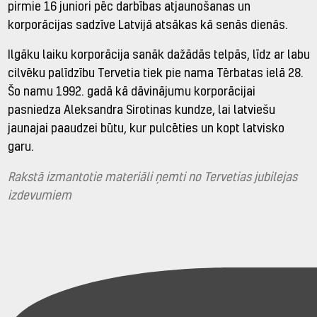
pirmie 16 juniori pēc darbības atjaunošanas un
korporācijas sadzīve Latvijā atsākas kā senās dienās.
Ilgāku laiku korporācija sanāk dažādās telpās, līdz ar labu
cilvēku palīdzību Tervetia tiek pie nama Tērbatas ielā 28.
Šo namu 1992. gadā kā dāvinājumu korporācijai
pasniedza Aleksandra Sirotinas kundze, lai latviešu
jaunajai paaudzei būtu, kur pulcēties un kopt latvisko
garu.
Rakstā izmantotie materiāli ņemti no Tervetias jubilejas
izdevumiem