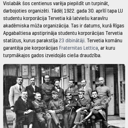
Vislabāk šos centienus varēja piepildīt un turpināt,
darbojoties organizēti. Tādēļ 1922. gada 30. aprīlī tapa LU
studentu korporācija Tervetia kā latviešu karavīru
akadēmiska mūža organizācija. Tas ir datums, kurā Rīgas
Apgabaltiesa apstiprināja studentu korporācijas Tervetia
statūtus, kurus parakstīja
23 dibinātāji
. Tervetia komānu
garantēja pie korporācijas
Fraternitas Lettica
, ar kuru
turpmākajos gados izveidojās cieša draudzība.