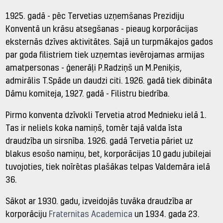
1925. gadā - pēc Tervetias uzņemšanas Prezidiju
Konventā un krāsu atsegšanas - pieaug korporācijas
eksternās dzīves aktivitātes. Sajā un turpmākajos gados
par goda filistriem tiek uzņemtas ievērojamas armijas
amatpersonas - ģenerāļi P.Radziņš un M.Peniķis,
admirālis T.Spāde un daudzi citi. 1926. gadā tiek dibināta
Dāmu komiteja, 1927. gadā - Filistru biedrība.
Pirmo konventa dzīvokli Tervetia atrod Mednieku ielā 1.
Tas ir neliels koka namiņš, tomēr tajā valda īsta
draudzība un sirsnība. 1926. gadā Tervetia pāriet uz
blakus esošo namiņu, bet, korporācijas 10 gadu jubilejai
tuvojoties, tiek noīrētas plašākas telpas Valdemāra ielā
36.
Sākot ar 1930. gadu, izveidojās tuvāka draudzība ar
korporāciju
Fraternitas Academica
un 1934. gada 23.